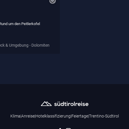
Rund um den Peitlerkofel
ck & Umgebung - Dolomiten
Klima
|
Anreise
|
Hotelklassifizierung
|
Feiertage
|
Trentino-Südtirol