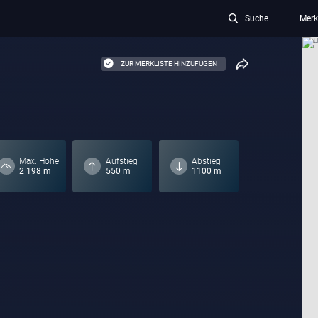
Suche
Merk
ZUR MERKLISTE HINZUFÜGEN
Max. Höhe
Aufstieg
Abstieg
2 198 m
550 m
1100 m