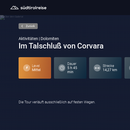
Zurück
Aktivitäten | Dolomiten
Im Talschluß von Corvara
Dauer
Level
Strecke
5 h 45
Mittel
14,27 km
min
Die Tour verläuft ausschließlich auf festen Wegen.