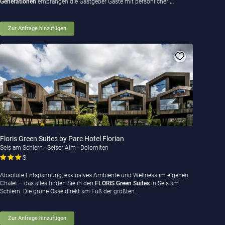
Generationen
empfangen die Gastgeber Gäste mit persönlicher
…
Zur Anfrage hinzufügen
Floris Green Suites by Parc Hotel Florian
Seis am Schlern - Seiser Alm - Dolomiten
S
Absolute Entspannung, exklusives Ambiente und Wellness im eigenen
Chalet – das alles finden Sie in den
FLORIS Green Suites
in Seis am
Schlern. Die grüne Oase direkt am Fuß der größten…
Zur Anfrage hinzufügen