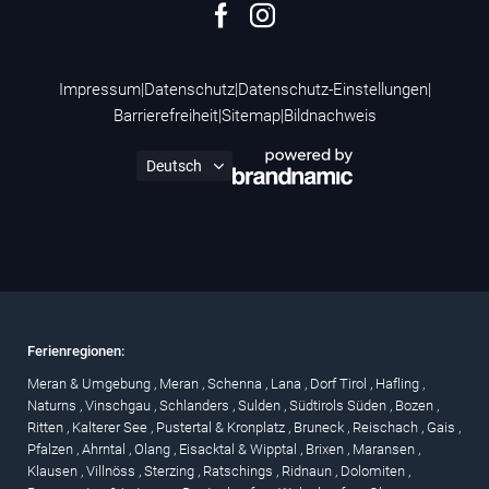
Impressum
|
Datenschutz
|
Datenschutz-Einstellungen
|
Barrierefreiheit
|
Sitemap
|
Bildnachweis
Ferienregionen:
Meran & Umgebung
,
Meran
,
Schenna
,
Lana
,
Dorf Tirol
,
Hafling
,
Naturns
,
Vinschgau
,
Schlanders
,
Sulden
,
Südtirols Süden
,
Bozen
,
Ritten
,
Kalterer See
,
Pustertal & Kronplatz
,
Bruneck
,
Reischach
,
Gais
,
Pfalzen
,
Ahrntal
,
Olang
,
Eisacktal & Wipptal
,
Brixen
,
Maransen
,
Klausen
,
Villnöss
,
Sterzing
,
Ratschings
,
Ridnaun
,
Dolomiten
,