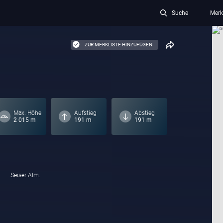
Suche
Merk
ZUR MERKLISTE HINZUFÜGEN
Max. Höhe
Aufstieg
Abstieg
2 015 m
191 m
191 m
Seiser Alm.