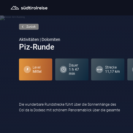
Zurück
Aktivitäten | Dolomiten
Piz-Runde
Dauer
Level
Strecke
1 h 47
Mittel
11,17 km
min
Die wunderbare Rundstrecke führt über die Sonnenhänge des
Col da la Dodesc mit schönem Panoramablick über die gesamte