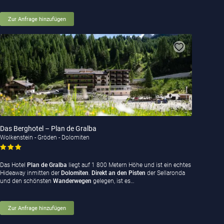
Zur Anfrage hinzufügen
Das Berghotel – Plan de Gralba
Wolkenstein - Gröden - Dolomiten
Das Hotel
Plan de Gralba
liegt auf 1 800 Metern Höhe und ist ein echtes
Hideaway inmitten der
Dolomiten
.
Direkt an den Pisten
der Sellaronda
und den schönsten
Wanderwegen
gelegen, ist es…
Zur Anfrage hinzufügen