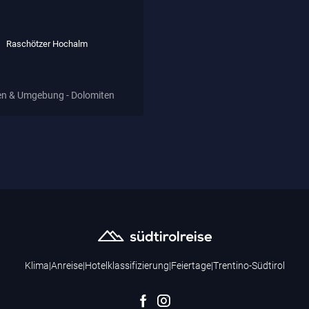
Raschötzer Hochalm
en & Umgebung - Dolomiten
Klima
|
Anreise
|
Hotelklassifizierung
|
Feiertage
|
Trentino-Südtirol