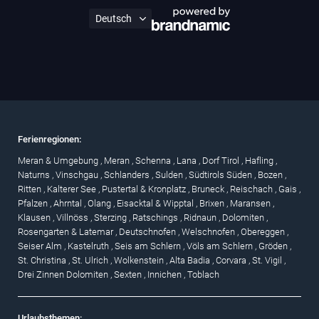
Ferienregionen:
Meran & Umgebung
,
Meran
,
Schenna
,
Lana
,
Dorf Tirol
,
Hafling
,
Naturns
,
Vinschgau
,
Schlanders
,
Sulden
,
Südtirols Süden
,
Bozen
,
Ritten
,
Kalterer See
,
Pustertal & Kronplatz
,
Bruneck
,
Reischach
,
Gais
,
Pfalzen
,
Ahrntal
,
Olang
,
Eisacktal & Wipptal
,
Brixen
,
Maransen
,
Klausen
,
Villnöss
,
Sterzing
,
Ratschings
,
Ridnaun
,
Dolomiten
,
Rosengarten & Latemar
,
Deutschnofen
,
Welschnofen
,
Obereggen
,
Seiser Alm
,
Kastelruth
,
Seis am Schlern
,
Völs am Schlern
,
Gröden
,
St. Christina
,
St. Ulrich
,
Wolkenstein
,
Alta Badia
,
Corvara
,
St. Vigil
,
Drei Zinnen Dolomiten
,
Sexten
,
Innichen
,
Toblach
Urlaubsthemen: