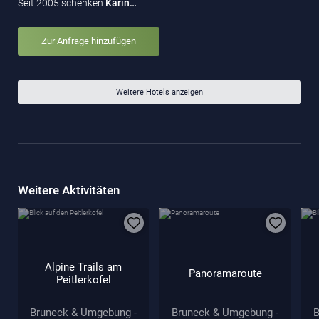
Seit 2005 schenken
Karin…
Zur Anfrage hinzufügen
Weitere Hotels anzeigen
Weitere Aktivitäten
Alpine Trails am
Panoramaroute
Peitlerkofel
Bruneck & Umgebung -
Bruneck & Umgebung -
B