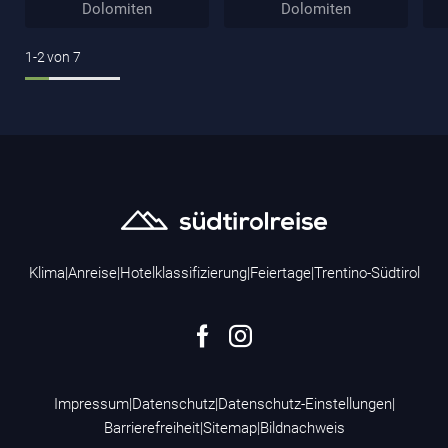
Dolomiten
Dolomiten
1-2
von
7
Klima
|
Anreise
|
Hotelklassifizierung
|
Feiertage
|
Trentino-Südtirol
Impressum
|
Datenschutz
|
Datenschutz-Einstellungen
|
Barrierefreiheit
|
Sitemap
|
Bildnachweis