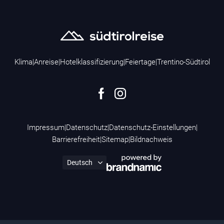
Klima
|
Anreise
|
Hotelklassifizierung
|
Feiertage
|
Trentino-Südtirol
Impressum
|
Datenschutz
|
Datenschutz-Einstellungen
|
Barrierefreiheit
|
Sitemap
|
Bildnachweis