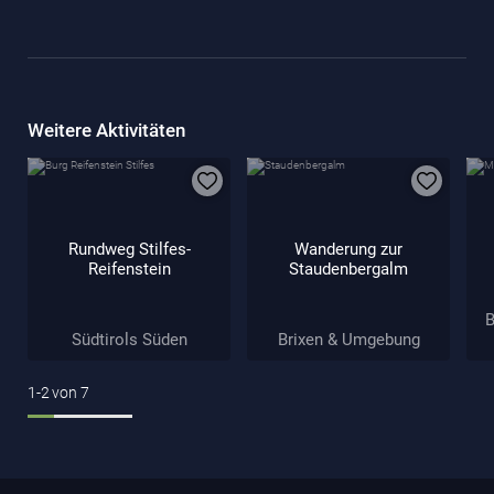
Weitere Aktivitäten
Rundweg Stilfes-
Wanderung zur
Reifenstein
Staudenbergalm
B
Südtirols Süden
Brixen & Umgebung
1-2
von
7