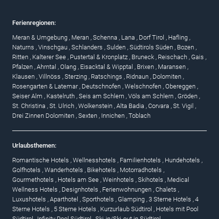
Ferienregionen:
Meran & Umgebung
,
Meran
,
Schenna
,
Lana
,
Dorf Tirol
,
Hafling
,
Naturns
,
Vinschgau
,
Schlanders
,
Sulden
,
Südtirols Süden
,
Bozen
,
Ritten
,
Kalterer See
,
Pustertal & Kronplatz
,
Bruneck
,
Reischach
,
Gais
,
Pfalzen
,
Ahrntal
,
Olang
,
Eisacktal & Wipptal
,
Brixen
,
Maransen
,
Klausen
,
Villnöss
,
Sterzing
,
Ratschings
,
Ridnaun
,
Dolomiten
,
Rosengarten & Latemar
,
Deutschnofen
,
Welschnofen
,
Obereggen
,
Seiser Alm
,
Kastelruth
,
Seis am Schlern
,
Völs am Schlern
,
Gröden
,
St. Christina
,
St. Ulrich
,
Wolkenstein
,
Alta Badia
,
Corvara
,
St. Vigil
,
Drei Zinnen Dolomiten
,
Sexten
,
Innichen
,
Toblach
Urlaubsthemen:
Romantische Hotels
,
Wellnesshotels
,
Familienhotels
,
Hundehotels
,
Golfhotels
,
Wanderhotels
,
Bikehotels
,
Motorradhotels
,
Gourmethotels
,
Hotels am See
,
Weinhotels
,
Skihotels
,
Medical
Wellness Hotels
,
Designhotels
,
Ferienwohnungen
,
Chalets
,
Luxushotels
,
Aparthotel
,
Sporthotels
,
Glamping
,
3 Sterne Hotels
,
4
Sterne Hotels
,
5 Sterne Hotels
,
Kurzurlaub Südtirol
,
Hotels mit Pool
Südtirol
,
Infinity Pool Südtirol
,
Ski-in/Ski-out in Südtirol