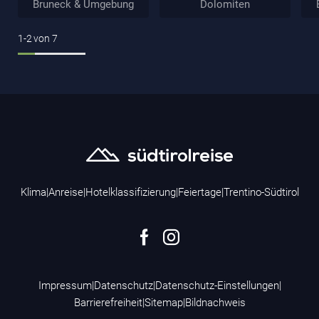
Bruneck & Umgebung
Dolomiten
1-2
von
7
Klima
|
Anreise
|
Hotelklassifizierung
|
Feiertage
|
Trentino-Südtirol
Impressum
|
Datenschutz
|
Datenschutz-Einstellungen
|
Barrierefreiheit
|
Sitemap
|
Bildnachweis