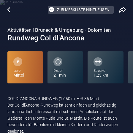
ZUR MERKLISTE HINZUFÜGEN
Aktivitäten | Bruneck & Umgebung - Dolomiten
Rundweg Col dl'Ancona
Level
Dauer
Strecke
Mittel
21 min
1,23 km
COL DL'ANCONA RUNDWEG (1.650 m, H-R 35 Min.)
Der Col-dl'Ancona-Rundweg ist sehr einfach und gleichzeitig
landschaftlich interessant mit schönen Ausblicken auf das
Gadertal, den Monte Pütia und St. Martin. Die Route ist auch
besonders für Familien mit kleinen Kindern und Kinderwagen
geeignet.