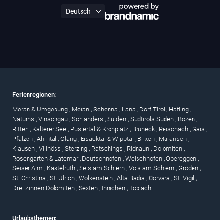
Ferienregionen:
Meran & Umgebung
,
Meran
,
Schenna
,
Lana
,
Dorf Tirol
,
Hafling
,
Naturns
,
Vinschgau
,
Schlanders
,
Sulden
,
Südtirols Süden
,
Bozen
,
Ritten
,
Kalterer See
,
Pustertal & Kronplatz
,
Bruneck
,
Reischach
,
Gais
,
Pfalzen
,
Ahrntal
,
Olang
,
Eisacktal & Wipptal
,
Brixen
,
Maransen
,
Klausen
,
Villnöss
,
Sterzing
,
Ratschings
,
Ridnaun
,
Dolomiten
,
Rosengarten & Latemar
,
Deutschnofen
,
Welschnofen
,
Obereggen
,
Seiser Alm
,
Kastelruth
,
Seis am Schlern
,
Völs am Schlern
,
Gröden
,
St. Christina
,
St. Ulrich
,
Wolkenstein
,
Alta Badia
,
Corvara
,
St. Vigil
,
Drei Zinnen Dolomiten
,
Sexten
,
Innichen
,
Toblach
Urlaubsthemen: