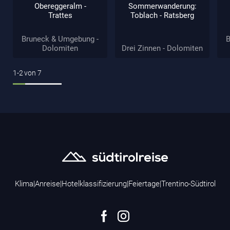
Obereggeralm -
Sommerwanderung:
Trattes
Toblach - Ratsberg
Bruneck & Umgebung -
B
Dolomiten
Drei Zinnen - Dolomiten
1-2
von
7
Klima
|
Anreise
|
Hotelklassifizierung
|
Feiertage
|
Trentino-Südtirol