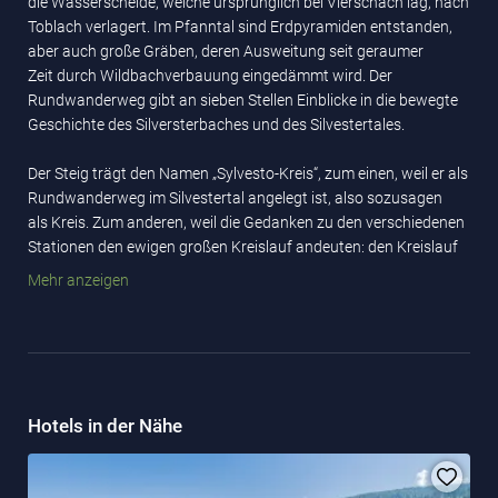
die Wasserscheide, welche ursprünglich bei Vierschach lag, nach
Toblach verlagert. Im Pfanntal sind Erdpyramiden entstanden,
aber auch große Gräben, deren Ausweitung seit geraumer
Zeit durch Wildbachverbauung eingedämmt wird. Der
Rundwanderweg gibt an sieben Stellen Einblicke in die bewegte
Geschichte des Silversterbaches und des Silvestertales.
Der Steig trägt den Namen „Sylvesto-Kreis“, zum einen, weil er als
Rundwanderweg im Silvestertal angelegt ist, also sozusagen
als Kreis. Zum anderen, weil die Gedanken zu den verschiedenen
Stationen den ewigen großen Kreislauf andeuten: den Kreislauf
des Werdens und Vergehens, des Nehmens und Gebens, den
Mehr anzeigen
Kreislauf des Wassers, den Kreislauf des Seins.
Detaillierte Informationen zu den einzelnen Stationen finden Sie
in folgendem Blog
www.sylvesto-kreis.blogspot.com
.
Nachfolgend findest du die Broschüre zum Durchblättern, die
Hotels in der Nähe
kostenlos im Tourismusverein Toblach erhältlich ist:
issuu.com/altapusteria/docs/silvesterkreis_folder_definitiv