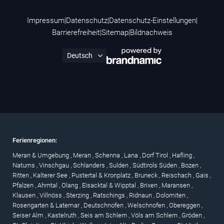
Impressum
|
Datenschutz
|
Datenschutz-Einstellungen
|
Barrierefreiheit
|
Sitemap
|
Bildnachweis
Ferienregionen:
Meran & Umgebung
,
Meran
,
Schenna
,
Lana
,
Dorf Tirol
,
Hafling
,
Naturns
,
Vinschgau
,
Schlanders
,
Sulden
,
Südtirols Süden
,
Bozen
,
Ritten
,
Kalterer See
,
Pustertal & Kronplatz
,
Bruneck
,
Reischach
,
Gais
,
Pfalzen
,
Ahrntal
,
Olang
,
Eisacktal & Wipptal
,
Brixen
,
Maransen
,
Klausen
,
Villnöss
,
Sterzing
,
Ratschings
,
Ridnaun
,
Dolomiten
,
Rosengarten & Latemar
,
Deutschnofen
,
Welschnofen
,
Obereggen
,
Seiser Alm
,
Kastelruth
,
Seis am Schlern
,
Völs am Schlern
,
Gröden
,