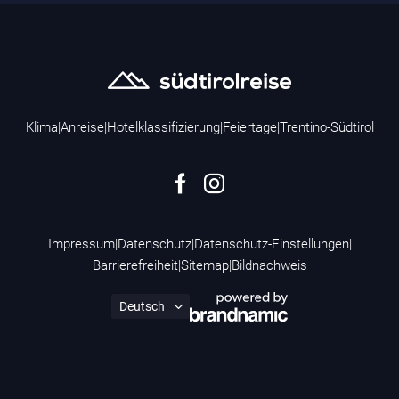
Klima
|
Anreise
|
Hotelklassifizierung
|
Feiertage
|
Trentino-Südtirol
Impressum
|
Datenschutz
|
Datenschutz-Einstellungen
|
Barrierefreiheit
|
Sitemap
|
Bildnachweis