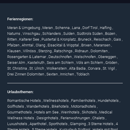
Ferienregionen:
Meran & Umgebung
,
Meran
,
Schenna
,
Lana
,
Dorf Tirol
,
Hafling
,
Naturns
,
Vinschgau
,
Schlanders
,
Sulden
,
Südtirols Süden
,
Bozen
,
Ritten
,
Kalterer See
,
Pustertal & Kronplatz
,
Bruneck
,
Reischach
,
Gais
,
Pfalzen
,
Ahrntal
,
Olang
,
Eisacktal & Wipptal
,
Brixen
,
Maransen
,
Klausen
,
Villnöss
,
Sterzing
,
Ratschings
,
Ridnaun
,
Dolomiten
,
Rosengarten & Latemar
,
Deutschnofen
,
Welschnofen
,
Obereggen
,
Seiser Alm
,
Kastelruth
,
Seis am Schlern
,
Völs am Schlern
,
Gröden
,
St. Christina
,
St. Ulrich
,
Wolkenstein
,
Alta Badia
,
Corvara
,
St. Vigil
,
Drei Zinnen Dolomiten
,
Sexten
,
Innichen
,
Toblach
Urlaubsthemen:
Romantische Hotels
,
Wellnesshotels
,
Familienhotels
,
Hundehotels
,
Golfhotels
,
Wanderhotels
,
Bikehotels
,
Motorradhotels
,
Gourmethotels
,
Hotels am See
,
Weinhotels
,
Skihotels
,
Medical
Wellness Hotels
,
Designhotels
,
Ferienwohnungen
,
Chalets
,
Luxushotels
,
Aparthotel
,
Sporthotels
,
Glamping
,
3 Sterne Hotels
,
4
Sterne Hotels
,
5 Sterne Hotels
,
Kurzurlaub Südtirol
,
Hotels mit Pool