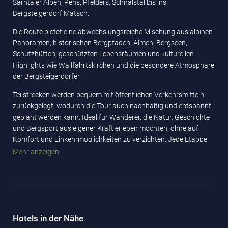
Sarntaler Alpen, Pens, Pfelders, Schnalstal bis ins
Bergsteigerdorf Matsch.
Die Route bietet eine abwechslungsreiche Mischung aus alpinen
Panoramen, historischen Bergpfaden, Almen, Bergseen,
Schutzhütten, geschützten Lebensräumen und kulturellen
Highlights wie Wallfahrtskirchen und die besondere Atmosphäre
der Bergsteigerdörfer.
Teilstrecken werden bequem mit öffentlichen Verkehrsmitteln
zurückgelegt, wodurch die Tour auch nachhaltig und entspannt
geplant werden kann. Ideal für Wanderer, die Natur, Geschichte
und Bergsport aus eigener Kraft erleben möchten, ohne auf
Komfort und Einkehrmöglichkeiten zu verzichten. Jede Etappe
überzeugt durch Authentizität, Ruhe und die besondere
Mehr anzeigen
Atmosphäre der Bergsteigerdörfer.
Die 156 km beziehen sich auf die gesamte Tour inkl. der Strecke,
die mit dem Bus zurückgelegt wird. Die effektive Gehstrecke
beträgt 118 km.
Hotels in der Nähe