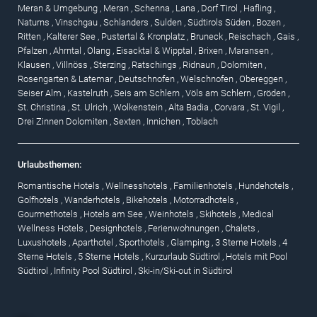
Meran & Umgebung
,
Meran
,
Schenna
,
Lana
,
Dorf Tirol
,
Hafling
,
Naturns
,
Vinschgau
,
Schlanders
,
Sulden
,
Südtirols Süden
,
Bozen
,
Ritten
,
Kalterer See
,
Pustertal & Kronplatz
,
Bruneck
,
Reischach
,
Gais
,
Pfalzen
,
Ahrntal
,
Olang
,
Eisacktal & Wipptal
,
Brixen
,
Maransen
,
Klausen
,
Villnöss
,
Sterzing
,
Ratschings
,
Ridnaun
,
Dolomiten
,
Rosengarten & Latemar
,
Deutschnofen
,
Welschnofen
,
Obereggen
,
Seiser Alm
,
Kastelruth
,
Seis am Schlern
,
Völs am Schlern
,
Gröden
,
St. Christina
,
St. Ulrich
,
Wolkenstein
,
Alta Badia
,
Corvara
,
St. Vigil
,
Drei Zinnen Dolomiten
,
Sexten
,
Innichen
,
Toblach
Urlaubsthemen:
Romantische Hotels
,
Wellnesshotels
,
Familienhotels
,
Hundehotels
,
Golfhotels
,
Wanderhotels
,
Bikehotels
,
Motorradhotels
,
Gourmethotels
,
Hotels am See
,
Weinhotels
,
Skihotels
,
Medical
Wellness Hotels
,
Designhotels
,
Ferienwohnungen
,
Chalets
,
Luxushotels
,
Aparthotel
,
Sporthotels
,
Glamping
,
3 Sterne Hotels
,
4
Sterne Hotels
,
5 Sterne Hotels
,
Kurzurlaub Südtirol
,
Hotels mit Pool
Südtirol
,
Infinity Pool Südtirol
,
Ski-in/Ski-out in Südtirol