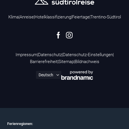
Klima
|
Anreise
|
Hotelklassifizierung
|
Feiertage
|
Trentino-Südtirol
Impressum
|
Datenschutz
|
Datenschutz-Einstellungen
|
Barrierefreiheit
|
Sitemap
|
Bildnachweis
Ferienregionen: