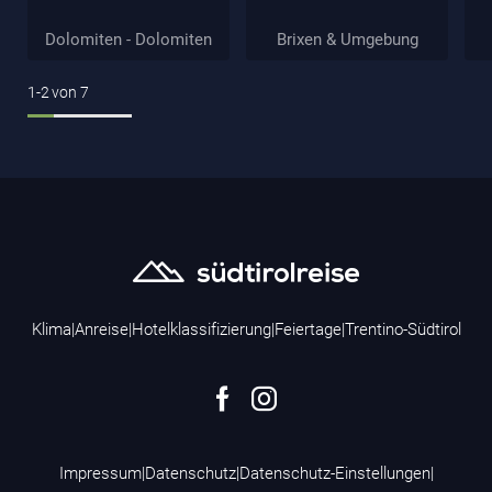
Dolomiten - Dolomiten
Brixen & Umgebung
1-2
von
7
Klima
|
Anreise
|
Hotelklassifizierung
|
Feiertage
|
Trentino-Südtirol
Impressum
|
Datenschutz
|
Datenschutz-Einstellungen
|