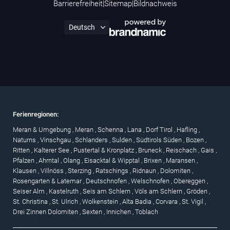
Barrierefreiheit
|
Sitemap
|
Bildnachweis
Ferienregionen:
Meran & Umgebung
,
Meran
,
Schenna
,
Lana
,
Dorf Tirol
,
Hafling
,
Naturns
,
Vinschgau
,
Schlanders
,
Sulden
,
Südtirols Süden
,
Bozen
,
Ritten
,
Kalterer See
,
Pustertal & Kronplatz
,
Bruneck
,
Reischach
,
Gais
,
Pfalzen
,
Ahrntal
,
Olang
,
Eisacktal & Wipptal
,
Brixen
,
Maransen
,
Klausen
,
Villnöss
,
Sterzing
,
Ratschings
,
Ridnaun
,
Dolomiten
,
Rosengarten & Latemar
,
Deutschnofen
,
Welschnofen
,
Obereggen
,
Seiser Alm
,
Kastelruth
,
Seis am Schlern
,
Völs am Schlern
,
Gröden
,
St. Christina
,
St. Ulrich
,
Wolkenstein
,
Alta Badia
,
Corvara
,
St. Vigil
,
Drei Zinnen Dolomiten
,
Sexten
,
Innichen
,
Toblach