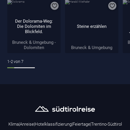
Der Dolorama-Weg:
Die Dolomiten im
Steine erzählen
Blickfeld.
Bruneck & Umgebung -
B
Dolomiten
Bruneck & Umgebung
1-2
von
7
Klima
|
Anreise
|
Hotelklassifizierung
|
Feiertage
|
Trentino-Südtirol