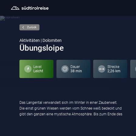
Zurück
Aktivitäten | Dolomiten
Übungsloipe
Level
Dauer
Strecke
Leicht
38 min
2,26 km
Das Langental verwandelt sich im Winter in einer Zauberwelt.
Tales kann man sich fortbewegen und sich von der stille und
Die einst grünen Wiesen werden vom Schnee weiß bedeckt und
gibt den ganzen eine mystische Atmosphäre. Bis zum Ende des