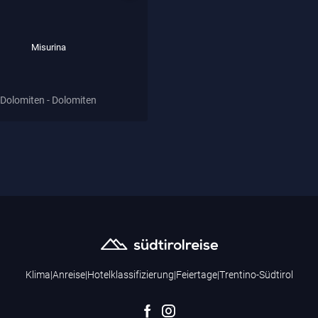
Misurina
Dolomiten - Dolomiten
Klima
|
Anreise
|
Hotelklassifizierung
|
Feiertage
|
Trentino-Südtirol