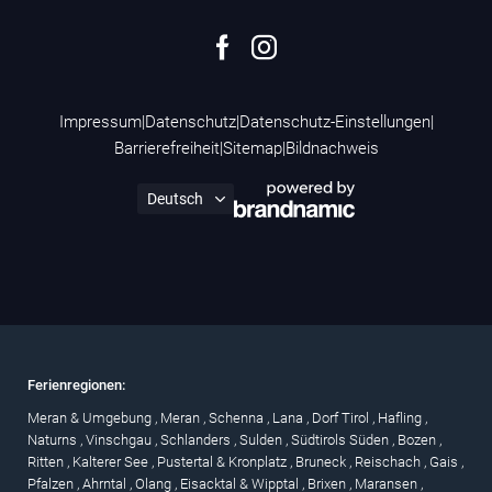
Impressum
|
Datenschutz
|
Datenschutz-Einstellungen
|
Barrierefreiheit
|
Sitemap
|
Bildnachweis
Ferienregionen:
Meran & Umgebung
,
Meran
,
Schenna
,
Lana
,
Dorf Tirol
,
Hafling
,
Naturns
,
Vinschgau
,
Schlanders
,
Sulden
,
Südtirols Süden
,
Bozen
,
Ritten
,
Kalterer See
,
Pustertal & Kronplatz
,
Bruneck
,
Reischach
,
Gais
,
Pfalzen
,
Ahrntal
,
Olang
,
Eisacktal & Wipptal
,
Brixen
,
Maransen
,