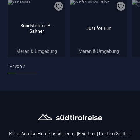
Rundstrecke B -
Just for Fun
Saltner
Meran & Umgebung
Meran & Umgebung
1-2
von
7
Klima
|
Anreise
|
Hotelklassifizierung
|
Feiertage
|
Trentino-Südtirol