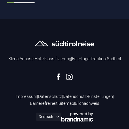
Klima
|
Anreise
|
Hotelklassifizierung
|
Feiertage
|
Trentino-Südtirol
Impressum
|
Datenschutz
|
Datenschutz-Einstellungen
|
Barrierefreiheit
|
Sitemap
|
Bildnachweis