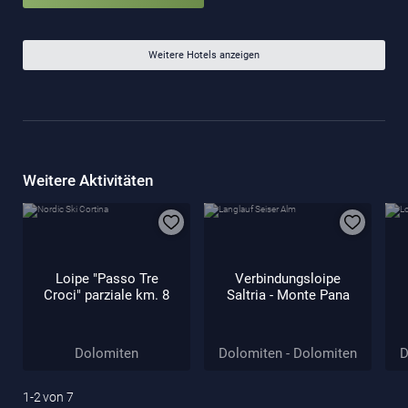
Weitere Hotels anzeigen
Weitere Aktivitäten
Loipe "Passo Tre
Verbindungsloipe
Croci" parziale km. 8
Saltria - Monte Pana
Dolomiten
Dolomiten - Dolomiten
D
1-2
von
7