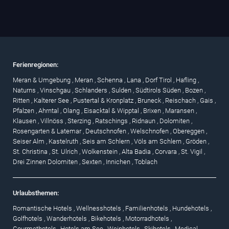
Ferienregionen:
Meran & Umgebung
,
Meran
,
Schenna
,
Lana
,
Dorf Tirol
,
Hafling
,
Naturns
,
Vinschgau
,
Schlanders
,
Sulden
,
Südtirols Süden
,
Bozen
,
Ritten
,
Kalterer See
,
Pustertal & Kronplatz
,
Bruneck
,
Reischach
,
Gais
,
Pfalzen
,
Ahrntal
,
Olang
,
Eisacktal & Wipptal
,
Brixen
,
Maransen
,
Klausen
,
Villnöss
,
Sterzing
,
Ratschings
,
Ridnaun
,
Dolomiten
,
Rosengarten & Latemar
,
Deutschnofen
,
Welschnofen
,
Obereggen
,
Seiser Alm
,
Kastelruth
,
Seis am Schlern
,
Völs am Schlern
,
Gröden
,
St. Christina
,
St. Ulrich
,
Wolkenstein
,
Alta Badia
,
Corvara
,
St. Vigil
,
Drei Zinnen Dolomiten
,
Sexten
,
Innichen
,
Toblach
Urlaubsthemen:
Romantische Hotels
,
Wellnesshotels
,
Familienhotels
,
Hundehotels
,
Golfhotels
,
Wanderhotels
,
Bikehotels
,
Motorradhotels
,
Gourmethotels
,
Hotels am See
,
Weinhotels
,
Skihotels
,
Medical