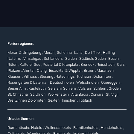
Ferienregionen:
Meran & Umgebung
,
Meran
,
Schenna
,
Lana
,
Dorf Tirol
,
Hafling
,
Naturns
,
Vinschgau
,
Schlanders
,
Sulden
,
Südtirols Süden
,
Bozen
,
Ritten
,
Kalterer See
,
Pustertal & Kronplatz
,
Bruneck
,
Reischach
,
Gais
,
Pfalzen
,
Ahrntal
,
Olang
,
Eisacktal & Wipptal
,
Brixen
,
Maransen
,
Klausen
,
Villnöss
,
Sterzing
,
Ratschings
,
Ridnaun
,
Dolomiten
,
Rosengarten & Latemar
,
Deutschnofen
,
Welschnofen
,
Obereggen
,
Seiser Alm
,
Kastelruth
,
Seis am Schlern
,
Völs am Schlern
,
Gröden
,
St. Christina
,
St. Ulrich
,
Wolkenstein
,
Alta Badia
,
Corvara
,
St. Vigil
,
Drei Zinnen Dolomiten
,
Sexten
,
Innichen
,
Toblach
Urlaubsthemen:
Romantische Hotels
,
Wellnesshotels
,
Familienhotels
,
Hundehotels
,
Golfhotels
,
Wanderhotels
,
Bikehotels
,
Motorradhotels
,