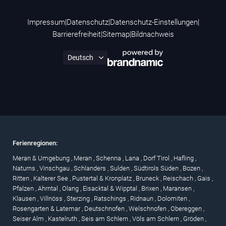
Impressum
|
Datenschutz
|
Datenschutz-Einstellungen
|
Barrierefreiheit
|
Sitemap
|
Bildnachweis
Ferienregionen:
Meran & Umgebung
,
Meran
,
Schenna
,
Lana
,
Dorf Tirol
,
Hafling
,
Naturns
,
Vinschgau
,
Schlanders
,
Sulden
,
Südtirols Süden
,
Bozen
,
Ritten
,
Kalterer See
,
Pustertal & Kronplatz
,
Bruneck
,
Reischach
,
Gais
,
Pfalzen
,
Ahrntal
,
Olang
,
Eisacktal & Wipptal
,
Brixen
,
Maransen
,
Klausen
,
Villnöss
,
Sterzing
,
Ratschings
,
Ridnaun
,
Dolomiten
,
Rosengarten & Latemar
,
Deutschnofen
,
Welschnofen
,
Obereggen
,
Seiser Alm
,
Kastelruth
,
Seis am Schlern
,
Völs am Schlern
,
Gröden
,