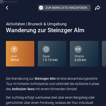
ZUR MERKLISTE HINZUFÜGEN
Aktivitäten | Bruneck & Umgebung
Wanderung zur Steinzger Alm
Level
Dauer
Strecke
Mittel
1 h 13 min
6,09 km
Die Wanderung zur
Steinzger Alm
ist eine abwechslungsreiche
Tour im hinteren Antholzertal und verbindet die idyllische Kulisse
des
Antholzer Sees
mit einem lohnenden Almziel.
Der Aufstieg erfolgt wahlweise steil über einen Bergsteig oder
gemütlicher über einen Forstweg, sodass die Tour individuell