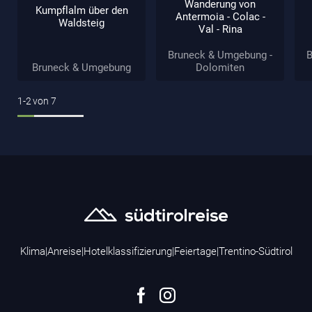
Wanderung von
Kumpflalm über den
Antermoia - Colac -
Waldsteig
Val - Rina
Bruneck & Umgebung -
B
Bruneck & Umgebung
Dolomiten
1-2
von
7
Klima
|
Anreise
|
Hotelklassifizierung
|
Feiertage
|
Trentino-Südtirol