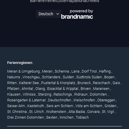
Barrierefreiheit
|
Sitemap
|
Bildnachweis
Ferienregionen:
Meran & Umgebung
,
Meran
,
Schenna
,
Lana
,
Dorf Tirol
,
Hafling
,
Naturns
,
Vinschgau
,
Schlanders
,
Sulden
,
Südtirols Süden
,
Bozen
,
Ritten
,
Kalterer See
,
Pustertal & Kronplatz
,
Bruneck
,
Reischach
,
Gais
,
Pfalzen
,
Ahrntal
,
Olang
,
Eisacktal & Wipptal
,
Brixen
,
Maransen
,
Klausen
,
Villnöss
,
Sterzing
,
Ratschings
,
Ridnaun
,
Dolomiten
,
Rosengarten & Latemar
,
Deutschnofen
,
Welschnofen
,
Obereggen
,
Seiser Alm
,
Kastelruth
,
Seis am Schlern
,
Völs am Schlern
,
Gröden
,
St. Christina
,
St. Ulrich
,
Wolkenstein
,
Alta Badia
,
Corvara
,
St. Vigil
,
Drei Zinnen Dolomiten
,
Sexten
,
Innichen
,
Toblach