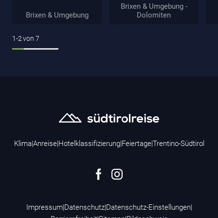
Brixen & Umgebung -
Brixen & Umgebung
Dolomiten
1-2
von
7
Klima
|
Anreise
|
Hotelklassifizierung
|
Feiertage
|
Trentino-Südtirol
Impressum
|
Datenschutz
|
Datenschutz-Einstellungen
|