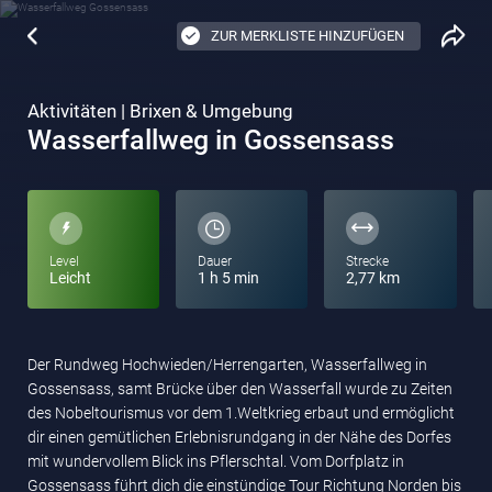
ZUR MERKLISTE HINZUFÜGEN
Aktivitäten | Brixen & Umgebung
Wasserfallweg in Gossensass
Level
Dauer
Strecke
Leicht
1 h 5 min
2,77 km
Der Rundweg Hochwieden/Herrengarten, Wasserfallweg in
Gossensass, samt Brücke über den Wasserfall wurde zu Zeiten
des Nobeltourismus vor dem 1.Weltkrieg erbaut und ermöglicht
dir einen gemütlichen Erlebnisrundgang in der Nähe des Dorfes
mit wundervollem Blick ins Pflerschtal. Vom Dorfplatz in
Gossensass führt dich die einstündige Tour Richtung Norden bis