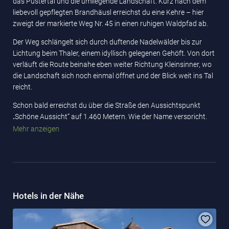
das Pustertal und die umliegende Landschaft. Kurz nach dem
liebevoll gepflegten Brandhäusl erreichst du eine Kehre – hier
zweigt der markierte Weg Nr. 45 in einen ruhigen Waldpfad ab.
Der Weg schlängelt sich durch duftende Nadelwälder bis zur
Lichtung beim Thaler, einem idyllisch gelegenen Gehöft. Von dort
verläuft die Route beinahe eben weiter Richtung Kleinsinner, wo
die Landschaft sich noch einmal öffnet und der Blick weit ins Tal
reicht.
Schon bald erreichst du über die Straße den Aussichtspunkt
„Schöne Aussicht“ auf 1.460 Metern. Wie der Name verspricht,
erwartet dich hier ein traumhaftes Panorama über das grüne
Mehr anzeigen
Pustertal – ein idealer Ort für eine genussvolle Rast, zum
Innehalten und Durchatmen.
Diese leichte bis mittelschwere Wanderung eignet sich perfekt
für alle, die die Natur lieben und gerne gemütlich, aber
aussichtsreich unterwegs sind. Ein Geheimtipp für stille Genießer
Hotels in der Nähe
und Landschaftsträumer!