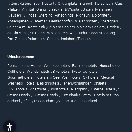
Ritten
,
Kalterer See
,
Pustertal & Kronplatz
,
Bruneck
,
Reischach
,
Gais
,
Pfalzen
,
Ahrntal
,
Olang
,
Eisacktal & Wipptal
,
Brixen
,
Maransen
,
Klausen
,
Villnöss
,
Sterzing
,
Ratschings
,
Ridnaun
,
Dolomiten
,
Rosengarten & Latemar
,
Deutschnofen
,
Welschnofen
,
Obereggen
,
Seiser Alm
,
Kastelruth
,
Seis am Schlern
,
Völs am Schlern
,
Gröden
,
St. Christina
,
St. Ulrich
,
Wolkenstein
,
Alta Badia
,
Corvara
,
St. Vigil
,
Drei Zinnen Dolomiten
,
Sexten
,
Innichen
,
Toblach
Urlaubsthemen:
Romantische Hotels
,
Wellnesshotels
,
Familienhotels
,
Hundehotels
,
Golfhotels
,
Wanderhotels
,
Bikehotels
,
Motorradhotels
,
Gourmethotels
,
Hotels am See
,
Weinhotels
,
Skihotels
,
Medical
Wellness Hotels
,
Designhotels
,
Ferienwohnungen
,
Chalets
,
Luxushotels
,
Aparthotel
,
Sporthotels
,
Glamping
,
3 Sterne Hotels
,
4
Sterne Hotels
,
5 Sterne Hotels
,
Kurzurlaub Südtirol
,
Hotels mit Pool
Südtirol
,
Infinity Pool Südtirol
,
Ski-in/Ski-out in Südtirol