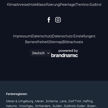
Klima
|
Anreise
|
Hotelklassifizierung
|
Feiertage
|
Trentino-Südtirol
Impressum
|
Datenschutz
|
Datenschutz-Einstellungen
|
Barrierefreiheit
|
Sitemap
|
Bildnachweis
Ferienregionen:
Meran & Umgebung
,
Meran
,
Schenna
,
Lana
,
Dorf Tirol
,
Hafling
,
Naturns
,
Vinschgau
,
Schlanders
,
Sulden
,
Südtirols Süden
,
Bozen
,