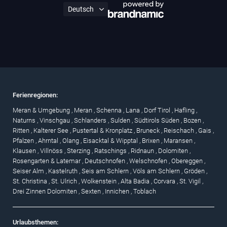
Ferienregionen:
Meran & Umgebung
,
Meran
,
Schenna
,
Lana
,
Dorf Tirol
,
Hafling
,
Naturns
,
Vinschgau
,
Schlanders
,
Sulden
,
Südtirols Süden
,
Bozen
,
Ritten
,
Kalterer See
,
Pustertal & Kronplatz
,
Bruneck
,
Reischach
,
Gais
,
Pfalzen
,
Ahrntal
,
Olang
,
Eisacktal & Wipptal
,
Brixen
,
Maransen
,
Klausen
,
Villnöss
,
Sterzing
,
Ratschings
,
Ridnaun
,
Dolomiten
,
Rosengarten & Latemar
,
Deutschnofen
,
Welschnofen
,
Obereggen
,
Seiser Alm
,
Kastelruth
,
Seis am Schlern
,
Völs am Schlern
,
Gröden
,
St. Christina
,
St. Ulrich
,
Wolkenstein
,
Alta Badia
,
Corvara
,
St. Vigil
,
Drei Zinnen Dolomiten
,
Sexten
,
Innichen
,
Toblach
Urlaubsthemen: