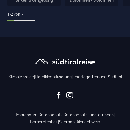
Brixen & Umgebung
Dolomiten - Dolomiten
1-2
von
7
Klima
|
Anreise
|
Hotelklassifizierung
|
Feiertage
|
Trentino-Südtirol
Impressum
|
Datenschutz
|
Datenschutz-Einstellungen
|
Barrierefreiheit
|
Sitemap
|
Bildnachweis