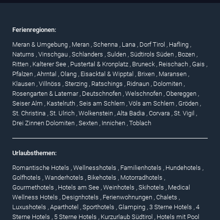
Ferienregionen:
Meran & Umgebung
,
Meran
,
Schenna
,
Lana
,
Dorf Tirol
,
Hafling
,
Naturns
,
Vinschgau
,
Schlanders
,
Sulden
,
Südtirols Süden
,
Bozen
,
Ritten
,
Kalterer See
,
Pustertal & Kronplatz
,
Bruneck
,
Reischach
,
Gais
,
Pfalzen
,
Ahrntal
,
Olang
,
Eisacktal & Wipptal
,
Brixen
,
Maransen
,
Klausen
,
Villnöss
,
Sterzing
,
Ratschings
,
Ridnaun
,
Dolomiten
,
Rosengarten & Latemar
,
Deutschnofen
,
Welschnofen
,
Obereggen
,
Seiser Alm
,
Kastelruth
,
Seis am Schlern
,
Völs am Schlern
,
Gröden
,
St. Christina
,
St. Ulrich
,
Wolkenstein
,
Alta Badia
,
Corvara
,
St. Vigil
,
Drei Zinnen Dolomiten
,
Sexten
,
Innichen
,
Toblach
Urlaubsthemen:
Romantische Hotels
,
Wellnesshotels
,
Familienhotels
,
Hundehotels
,
Golfhotels
,
Wanderhotels
,
Bikehotels
,
Motorradhotels
,
Gourmethotels
,
Hotels am See
,
Weinhotels
,
Skihotels
,
Medical
Wellness Hotels
,
Designhotels
,
Ferienwohnungen
,
Chalets
,
Luxushotels
,
Aparthotel
,
Sporthotels
,
Glamping
,
3 Sterne Hotels
,
4
Sterne Hotels
,
5 Sterne Hotels
,
Kurzurlaub Südtirol
,
Hotels mit Pool