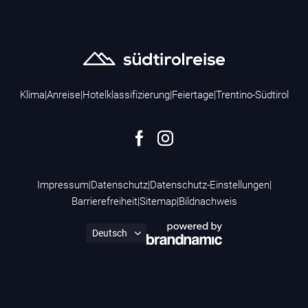
Klima
|
Anreise
|
Hotelklassifizierung
|
Feiertage
|
Trentino-Südtirol
Impressum
|
Datenschutz
|
Datenschutz-Einstellungen
|
Barrierefreiheit
|
Sitemap
|
Bildnachweis