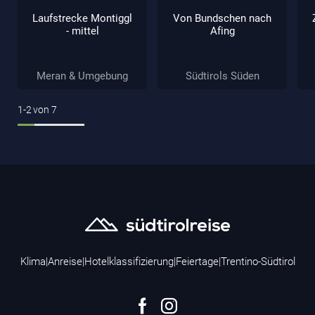
Laufstrecke Montiggl
Von Bundschen nach
- mittel
Afing
Meran & Umgebung
Südtirols Süden
1-2
von
7
Klima
|
Anreise
|
Hotelklassifizierung
|
Feiertage
|
Trentino-Südtirol