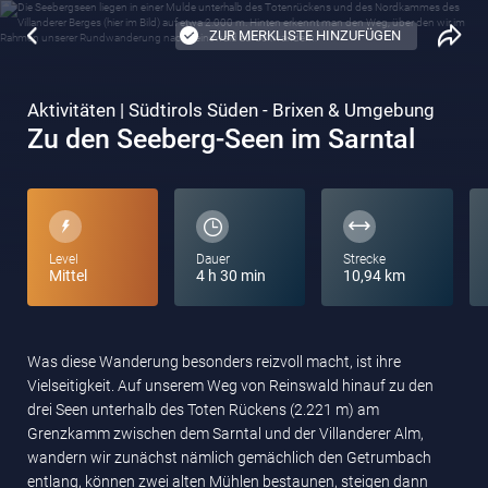
ZUR MERKLISTE HINZUFÜGEN
Aktivitäten | Südtirols Süden - Brixen & Umgebung
Zu den Seeberg-Seen im Sarntal
Level
Dauer
Strecke
Mittel
4 h 30 min
10,94 km
Was diese Wanderung besonders reizvoll macht, ist ihre
Vielseitigkeit. Auf unserem Weg von Reinswald hinauf zu den
drei Seen unterhalb des Toten Rückens (2.221 m) am
Grenzkamm zwischen dem Sarntal und der Villanderer Alm,
wandern wir zunächst nämlich gemächlich den Getrumbach
entlang, können zwei alten Mühlen bestaunen, steigen dann