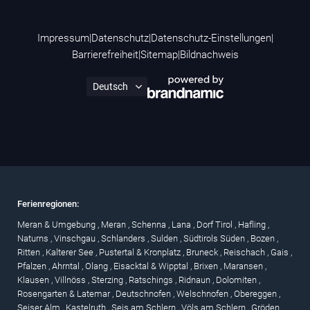
Impressum
|
Datenschutz
|
Datenschutz-Einstellungen
|
Barrierefreiheit
|
Sitemap
|
Bildnachweis
Ferienregionen:
Meran & Umgebung
,
Meran
,
Schenna
,
Lana
,
Dorf Tirol
,
Hafling
,
Naturns
,
Vinschgau
,
Schlanders
,
Sulden
,
Südtirols Süden
,
Bozen
,
Ritten
,
Kalterer See
,
Pustertal & Kronplatz
,
Bruneck
,
Reischach
,
Gais
,
Pfalzen
,
Ahrntal
,
Olang
,
Eisacktal & Wipptal
,
Brixen
,
Maransen
,
Klausen
,
Villnöss
,
Sterzing
,
Ratschings
,
Ridnaun
,
Dolomiten
,
Rosengarten & Latemar
,
Deutschnofen
,
Welschnofen
,
Obereggen
,
Seiser Alm
,
Kastelruth
,
Seis am Schlern
,
Völs am Schlern
,
Gröden
,