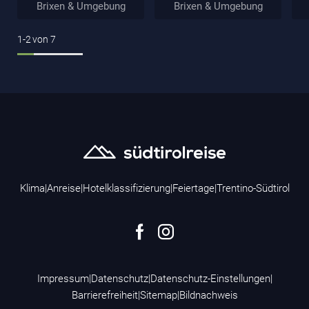
Brixen & Umgebung
Brixen & Umgebung
1-2
von
7
Klima
|
Anreise
|
Hotelklassifizierung
|
Feiertage
|
Trentino-Südtirol
Impressum
|
Datenschutz
|
Datenschutz-Einstellungen
|
Barrierefreiheit
|
Sitemap
|
Bildnachweis