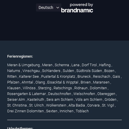
Ferienregionen:
Meran & Umgebung
,
Meran
,
Schenna
,
Lana
,
Dorf Tirol
,
Hafling
,
Naturns
,
Vinschgau
,
Schlanders
,
Sulden
,
Südtirols Süden
,
Bozen
,
Ritten
,
Kalterer See
,
Pustertal & Kronplatz
,
Bruneck
,
Reischach
,
Gais
,
Pfalzen
,
Ahrntal
,
Olang
,
Eisacktal & Wipptal
,
Brixen
,
Maransen
,
Klausen
,
Villnöss
,
Sterzing
,
Ratschings
,
Ridnaun
,
Dolomiten
,
Rosengarten & Latemar
,
Deutschnofen
,
Welschnofen
,
Obereggen
,
Seiser Alm
,
Kastelruth
,
Seis am Schlern
,
Völs am Schlern
,
Gröden
,
St. Christina
,
St. Ulrich
,
Wolkenstein
,
Alta Badia
,
Corvara
,
St. Vigil
,
Drei Zinnen Dolomiten
,
Sexten
,
Innichen
,
Toblach
Urlaubsthemen: