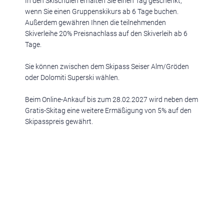
In den Skischulen erhalten Sie einen Tag geschenkt,
wenn Sie einen Gruppenskikurs ab 6 Tage buchen.
Außerdem gewähren Ihnen die teilnehmenden
Ferienregionen:
Skiverleihe 20% Preisnachlass auf den Skiverleih ab 6
Tage.
Meran & Umgebung
,
Meran
,
Schenna
,
Lana
,
Dorf Tirol
,
Hafling
,
Naturns
,
Vinschgau
,
Schlanders
,
Sulden
,
Südtirols Süden
,
Bozen
,
Sie können zwischen dem Skipass Seiser Alm/Gröden
Ritten
,
Kalterer See
,
Pustertal & Kronplatz
,
Bruneck
,
Reischach
,
Gais
,
Pfalzen
,
Ahrntal
,
Olang
,
Eisacktal & Wipptal
,
Brixen
,
Maransen
,
oder Dolomiti Superski wählen.
Klausen
,
Villnöss
,
Sterzing
,
Ratschings
,
Ridnaun
,
Dolomiten
,
Rosengarten & Latemar
,
Deutschnofen
,
Welschnofen
,
Obereggen
,
Beim Online-Ankauf bis zum 28.02.2027 wird neben dem
Seiser Alm
,
Kastelruth
,
Seis am Schlern
,
Völs am Schlern
,
Gröden
,
Gratis-Skitag eine weitere Ermäßigung von 5% auf den
St. Christina
,
St. Ulrich
,
Wolkenstein
,
Alta Badia
,
Corvara
,
St. Vigil
,
Skipasspreis gewährt.
Drei Zinnen Dolomiten
,
Sexten
,
Innichen
,
Toblach
Urlaubsthemen:
Romantische Hotels
,
Wellnesshotels
,
Familienhotels
,
Hundehotels
,
Golfhotels
,
Wanderhotels
,
Bikehotels
,
Motorradhotels
,
Gourmethotels
,
Hotels am See
,
Weinhotels
,
Skihotels
,
Medical
Wellness Hotels
,
Designhotels
,
Ferienwohnungen
,
Chalets
,
Luxushotels
,
Aparthotel
,
Sporthotels
,
Glamping
,
3 Sterne Hotels
,
4
Sterne Hotels
,
5 Sterne Hotels
,
Kurzurlaub Südtirol
,
Hotels mit Pool