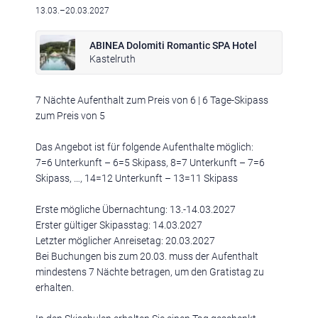
13.03.–20.03.2027
ABINEA Dolomiti Romantic SPA Hotel
Kastelruth
Klima
|
Anreise
|
Hotelklassifizierung
|
Feiertage
|
Trentino-Südtirol
7 Nächte Aufenthalt zum Preis von 6 | 6 Tage-Skipass
zum Preis von 5
Das Angebot ist für folgende Aufenthalte möglich:
7=6 Unterkunft – 6=5 Skipass, 8=7 Unterkunft – 7=6
Skipass, …, 14=12 Unterkunft – 13=11 Skipass
Impressum
|
Datenschutz
|
Datenschutz-Einstellungen
|
Barrierefreiheit
|
Sitemap
|
Bildnachweis
Erste mögliche Übernachtung: 13.-14.03.2027
Erster gültiger Skipasstag: 14.03.2027
Letzter möglicher Anreisetag: 20.03.2027
Bei Buchungen bis zum 20.03. muss der Aufenthalt
mindestens 7 Nächte betragen, um den Gratistag zu
erhalten.