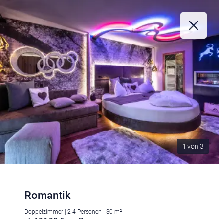
1
von
3
Romantik
Doppelzimmer | 2-4 Personen | 30 m²