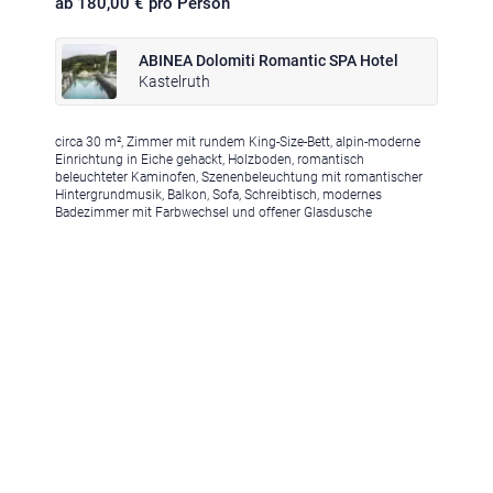
ab 180,00 € pro Person
ABINEA Dolomiti Romantic SPA Hotel
Kastelruth
circa 30 m², Zimmer mit rundem King-Size-Bett, alpin-moderne
Klima
|
Anreise
|
Hotelklassifizierung
|
Feiertage
|
Trentino-Südtirol
Einrichtung in Eiche gehackt, Holzboden, romantisch
beleuchteter Kaminofen, Szenenbeleuchtung mit romantischer
Hintergrundmusik, Balkon, Sofa, Schreibtisch, modernes
Badezimmer mit Farbwechsel und offener Glasdusche
Impressum
|
Datenschutz
|
Datenschutz-Einstellungen
|
Barrierefreiheit
|
Sitemap
|
Bildnachweis