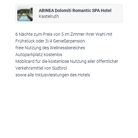
ABINEA Dolomiti Romantic SPA Hotel
Kastelruth
6 Nächte zum Preis von 5 im Zimmer Ihrer Wahl mit
Frühstück oder 3/4 Genießerpension
Klima
|
Anreise
|
Hotelklassifizierung
|
Feiertage
|
Trentino-Südtirol
freie Nutzung des Wellnessbereiches
Autoparkplatz kostenlos
Mobilcard für die kostenlose Nutzung aller öffentlicher
Verkehrsmittel von Südtirol
sowie alle Inklusivleistungen des Hotels
Impressum
|
Datenschutz
|
Datenschutz-Einstellungen
|
Barrierefreiheit
|
Sitemap
|
Bildnachweis