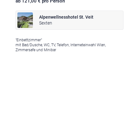
ab 121,00 € pro Person
Alpenwellnesshotel St. Veit
Sexten
"Einbettzimmer"
Klima
|
Anreise
|
Hotelklassifizierung
|
Feiertage
|
Trentino-Südtirol
mit Bad/Dusche, WC, TV, Telefon, Interneteinwahl Wlan,
Zimmersafe und Minibar
Impressum
|
Datenschutz
|
Datenschutz-Einstellungen
|
Barrierefreiheit
|
Sitemap
|
Bildnachweis