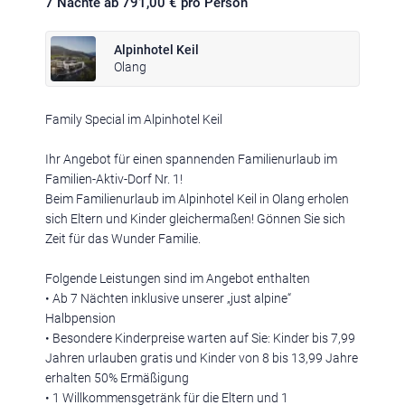
7 Nächte ab 791,00 € pro Person
Alpinhotel Keil
Olang
Family Special im Alpinhotel Keil
Klima
|
Anreise
|
Hotelklassifizierung
|
Feiertage
|
Trentino-Südtirol
Ihr Angebot für einen spannenden Familienurlaub im
Familien-Aktiv-Dorf Nr. 1!
Beim Familienurlaub im Alpinhotel Keil in Olang erholen
sich Eltern und Kinder gleichermaßen! Gönnen Sie sich
Zeit für das Wunder Familie.
Impressum
|
Datenschutz
|
Datenschutz-Einstellungen
|
Barrierefreiheit
|
Sitemap
|
Bildnachweis
Folgende Leistungen sind im Angebot enthalten
• Ab 7 Nächten inklusive unserer „just alpine“
Halbpension
• Besondere Kinderpreise warten auf Sie: Kinder bis 7,99
Jahren urlauben gratis und Kinder von 8 bis 13,99 Jahre
erhalten 50% Ermäßigung
• 1 Willkommensgetränk für die Eltern und 1