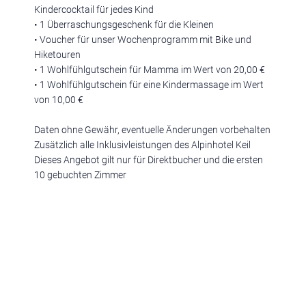
Kindercocktail für jedes Kind
• 1 Überraschungsgeschenk für die Kleinen
• Voucher für unser Wochenprogramm mit Bike und
Ferienregionen:
Hiketouren
Meran & Umgebung
,
Meran
,
Schenna
,
Lana
,
Dorf Tirol
,
Hafling
,
• 1 Wohlfühlgutschein für Mamma im Wert von 20,00 €
Naturns
,
Vinschgau
,
Schlanders
,
Sulden
,
Südtirols Süden
,
Bozen
,
• 1 Wohlfühlgutschein für eine Kindermassage im Wert
Ritten
,
Kalterer See
,
Pustertal & Kronplatz
,
Bruneck
,
Reischach
,
Gais
,
von 10,00 €
Pfalzen
,
Ahrntal
,
Olang
,
Eisacktal & Wipptal
,
Brixen
,
Maransen
,
Klausen
,
Villnöss
,
Sterzing
,
Ratschings
,
Ridnaun
,
Dolomiten
,
Daten ohne Gewähr, eventuelle Änderungen vorbehalten
Rosengarten & Latemar
,
Deutschnofen
,
Welschnofen
,
Obereggen
,
Zusätzlich alle Inklusivleistungen des Alpinhotel Keil
Seiser Alm
,
Kastelruth
,
Seis am Schlern
,
Völs am Schlern
,
Gröden
,
St. Christina
,
St. Ulrich
,
Wolkenstein
,
Alta Badia
,
Corvara
,
St. Vigil
,
Dieses Angebot gilt nur für Direktbucher und die ersten
Drei Zinnen Dolomiten
,
Sexten
,
Innichen
,
Toblach
10 gebuchten Zimmer
Urlaubsthemen:
Romantische Hotels
,
Wellnesshotels
,
Familienhotels
,
Hundehotels
,
Golfhotels
,
Wanderhotels
,
Bikehotels
,
Motorradhotels
,
Gourmethotels
,
Hotels am See
,
Weinhotels
,
Skihotels
,
Medical
Wellness Hotels
,
Designhotels
,
Ferienwohnungen
,
Chalets
,
Luxushotels
,
Aparthotel
,
Sporthotels
,
Glamping
,
3 Sterne Hotels
,
4
Sterne Hotels
,
5 Sterne Hotels
,
Kurzurlaub Südtirol
,
Hotels mit Pool