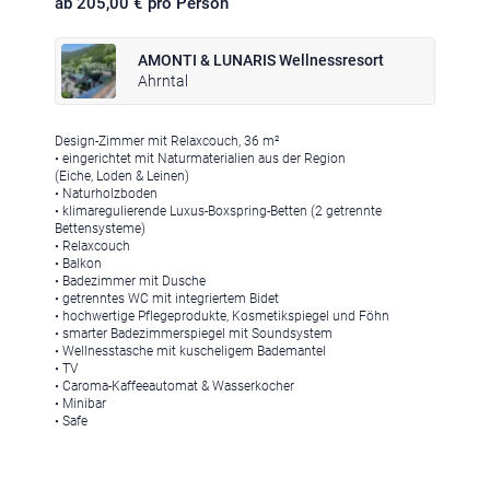
ab 205,00 € pro Person
AMONTI & LUNARIS Wellnessresort
Ahrntal
Design-Zimmer mit Relaxcouch, 36 m²
Klima
|
Anreise
|
Hotelklassifizierung
|
Feiertage
|
Trentino-Südtirol
• eingerichtet mit Naturmaterialien aus der Region
(Eiche, Loden & Leinen)
• Naturholzboden
• klimaregulierende Luxus-Boxspring-Betten (2 getrennte
Bettensysteme)
• Relaxcouch
• Balkon
• Badezimmer mit Dusche
Impressum
|
Datenschutz
|
Datenschutz-Einstellungen
|
• getrenntes WC mit integriertem Bidet
• hochwertige Pflegeprodukte, Kosmetikspiegel und Föhn
Barrierefreiheit
|
Sitemap
|
Bildnachweis
• smarter Badezimmerspiegel mit Soundsystem
• Wellnesstasche mit kuscheligem Bademantel
• TV
• Caroma-Kaffeeautomat & Wasserkocher
• Minibar
• Safe