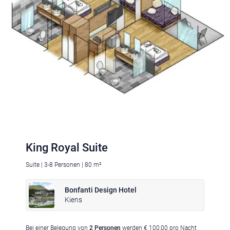
Klima
|
Anreise
|
Hotelklassifizierung
|
Feiertage
|
Trentino-Südtirol
Impressum
|
Datenschutz
|
Datenschutz-Einstellungen
|
King Royal Suite
Barrierefreiheit
|
Sitemap
|
Bildnachweis
Suite | 3-8 Personen | 80 m²
Bonfanti Design Hotel
Kiens
Bei einer Belegung von
2 Personen
werden € 100,00 pro Nacht