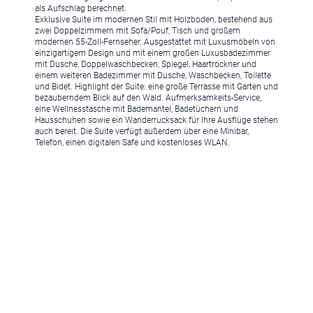
als Aufschlag berechnet.
Exklusive Suite im modernen Stil mit Holzboden, bestehend aus
zwei Doppelzimmern mit Sofa/Pouf, Tisch und großem
modernen 55-Zoll-Fernseher. Ausgestattet mit Luxusmöbeln von
Ferienregionen:
einzigartigem Design und mit einem großen Luxusbadezimmer
mit Dusche, Doppelwaschbecken, Spiegel, Haartrockner und
Meran & Umgebung
,
Meran
,
Schenna
,
Lana
,
Dorf Tirol
,
Hafling
,
einem weiteren Badezimmer mit Dusche, Waschbecken, Toilette
Naturns
,
Vinschgau
,
Schlanders
,
Sulden
,
Südtirols Süden
,
Bozen
,
und Bidet. Highlight der Suite: eine große Terrasse mit Garten und
Ritten
,
Kalterer See
,
Pustertal & Kronplatz
,
Bruneck
,
Reischach
,
Gais
,
bezauberndem Blick auf den Wald. Aufmerksamkeits-Service,
Pfalzen
,
Ahrntal
,
Olang
,
Eisacktal & Wipptal
,
Brixen
,
Maransen
,
eine Wellnesstasche mit Bademantel, Badetüchern und
Hausschuhen sowie ein Wanderrucksack für Ihre Ausflüge stehen
Klausen
,
Villnöss
,
Sterzing
,
Ratschings
,
Ridnaun
,
Dolomiten
,
auch bereit. Die Suite verfügt außerdem über eine Minibar,
Rosengarten & Latemar
,
Deutschnofen
,
Welschnofen
,
Obereggen
,
Telefon, einen digitalen Safe und kostenloses WLAN.
Seiser Alm
,
Kastelruth
,
Seis am Schlern
,
Völs am Schlern
,
Gröden
,
St. Christina
,
St. Ulrich
,
Wolkenstein
,
Alta Badia
,
Corvara
,
St. Vigil
,
Drei Zinnen Dolomiten
,
Sexten
,
Innichen
,
Toblach
Urlaubsthemen:
Romantische Hotels
,
Wellnesshotels
,
Familienhotels
,
Hundehotels
,
Golfhotels
,
Wanderhotels
,
Bikehotels
,
Motorradhotels
,
Gourmethotels
,
Hotels am See
,
Weinhotels
,
Skihotels
,
Medical
Wellness Hotels
,
Designhotels
,
Ferienwohnungen
,
Chalets
,
Luxushotels
,
Aparthotel
,
Sporthotels
,
Glamping
,
3 Sterne Hotels
,
4
Sterne Hotels
,
5 Sterne Hotels
,
Kurzurlaub Südtirol
,
Hotels mit Pool