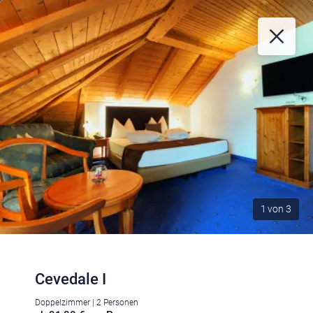
1
von
3
Cevedale I
Doppelzimmer | 2 Personen