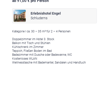
ab 91,00 € pro Person
Erlebnishotel Engel
Schluderns
Kategorie I ca. 30 – 35 m² für 2 – 4 Personen
Klima
|
Anreise
|
Hotelklassifizierung
|
Feiertage
|
Trentino-Südtirol
Doppelzimmer im Hotel 3. Stock
Balkon mit Tisch und Stühlen
Kühlschrank im Zimmer
Teppich, Fließen Boden im Bad
Badezimmer mit Dusche oder Badewanne, WC
Kostenloses WLAN
Wellnesstasche mit Bademantel, Sandalen und Handtuch
Impressum
|
Datenschutz
|
Datenschutz-Einstellungen
|
Barrierefreiheit
|
Sitemap
|
Bildnachweis