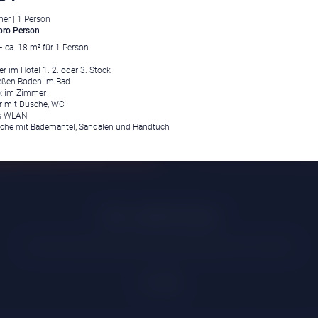
er | 1 Person
pro Person
– ca. 18 m² für 1 Person
r im Hotel 1. 2. oder 3. Stock
ießen Boden im Bad
k im Zimmer
 mit Dusche, WC
es WLAN
sche mit Bademantel, Sandalen und Handtuch
Klima
|
Anreise
|
Hotelklassifizierung
|
Feiertage
|
Trentino-Südtirol