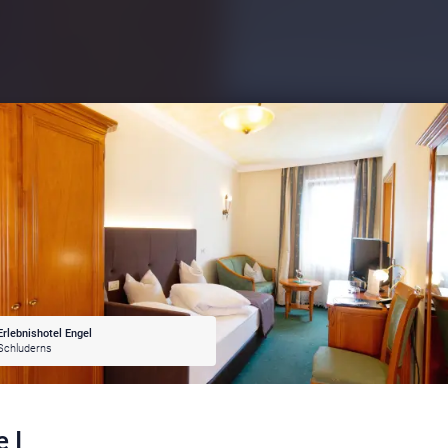
Erlebnishotel Engel
Schluderns
e I