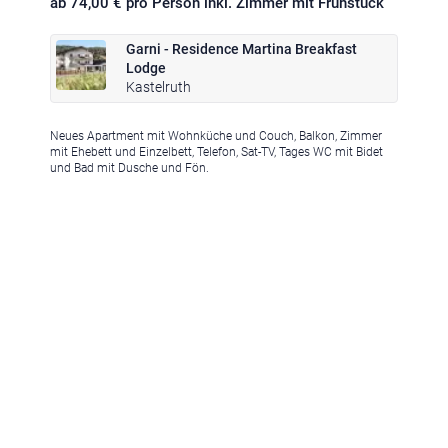
ab 74,00 € pro Person inkl. Zimmer mit Frühstück
Garni - Residence Martina Breakfast
Lodge
Kastelruth
Neues Apartment mit Wohnküche und Couch, Balkon, Zimmer
Klima
|
Anreise
|
Hotelklassifizierung
|
Feiertage
|
Trentino-Südtirol
mit Ehebett und Einzelbett, Telefon, Sat-TV, Tages WC mit Bidet
und Bad mit Dusche und Fön.
Impressum
|
Datenschutz
|
Datenschutz-Einstellungen
|
Barrierefreiheit
|
Sitemap
|
Bildnachweis