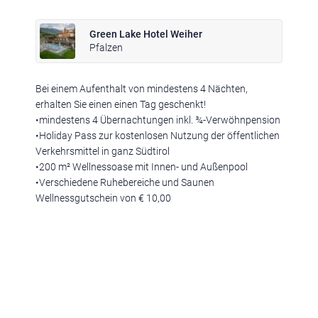
Green Lake Hotel Weiher
Pfalzen
Ferienregionen:
Meran & Umgebung
,
Meran
,
Schenna
,
Lana
,
Dorf Tirol
,
Hafling
,
Bei einem Aufenthalt von mindestens 4 Nächten,
Naturns
,
Vinschgau
,
Schlanders
,
Sulden
,
Südtirols Süden
,
Bozen
,
erhalten Sie einen einen Tag geschenkt!
Ritten
,
Kalterer See
,
Pustertal & Kronplatz
,
Bruneck
,
Reischach
,
Gais
,
•mindestens 4 Übernachtungen inkl. ¾-Verwöhnpension
Pfalzen
,
Ahrntal
,
Olang
,
Eisacktal & Wipptal
,
Brixen
,
Maransen
,
Klausen
,
Villnöss
,
Sterzing
,
Ratschings
,
Ridnaun
,
Dolomiten
,
•Holiday Pass zur kostenlosen Nutzung der öffentlichen
Rosengarten & Latemar
,
Deutschnofen
,
Welschnofen
,
Obereggen
,
Verkehrsmittel in ganz Südtirol
Seiser Alm
,
Kastelruth
,
Seis am Schlern
,
Völs am Schlern
,
Gröden
,
•200 m² Wellnessoase mit Innen- und Außenpool
St. Christina
,
St. Ulrich
,
Wolkenstein
,
Alta Badia
,
Corvara
,
St. Vigil
,
•Verschiedene Ruhebereiche und Saunen
Drei Zinnen Dolomiten
,
Sexten
,
Innichen
,
Toblach
Wellnessgutschein von € 10,00
Urlaubsthemen:
Romantische Hotels
,
Wellnesshotels
,
Familienhotels
,
Hundehotels
,
Golfhotels
,
Wanderhotels
,
Bikehotels
,
Motorradhotels
,
Gourmethotels
,
Hotels am See
,
Weinhotels
,
Skihotels
,
Medical
Wellness Hotels
,
Designhotels
,
Ferienwohnungen
,
Chalets
,
Luxushotels
,
Aparthotel
,
Sporthotels
,
Glamping
,
3 Sterne Hotels
,
4