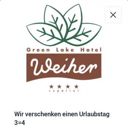
Klima
|
Anreise
|
Hotelklassifizierung
|
Feiertage
|
Trentino-Südtirol
Impressum
|
Datenschutz
|
Datenschutz-Einstellungen
|
Barrierefreiheit
|
Sitemap
|
Bildnachweis
Wir verschenken einen Urlaubstag
3=4