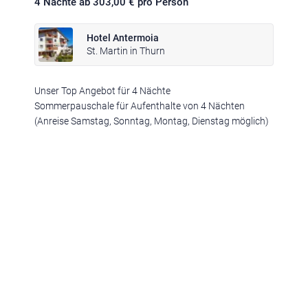
4 Nächte ab 303,00 € pro Person
Hotel Antermoia
St. Martin in Thurn
Unser Top Angebot für 4 Nächte
Klima
|
Anreise
|
Hotelklassifizierung
|
Feiertage
|
Trentino-Südtirol
Sommerpauschale für Aufenthalte von 4 Nächten
(Anreise Samstag, Sonntag, Montag, Dienstag möglich)
Impressum
|
Datenschutz
|
Datenschutz-Einstellungen
|
Barrierefreiheit
|
Sitemap
|
Bildnachweis