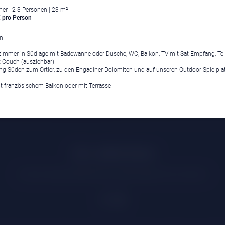
r | 2-3 Personen | 23 m²
 pro Person
en
immer in Südlage mit Badewanne oder Dusche, WC, Balkon, TV mit Sat-Empfang, Tel
t Couch (ausziehbar)
tung Süden zum Ortler, zu den Engadiner Dolomiten und auf unseren Outdoor-Spielplat
t französischem Balkon oder mit Terrasse
Klima
|
Anreise
|
Hotelklassifizierung
|
Feiertage
|
Trentino-Südtirol