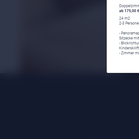
Doppelzimme
ab 175,00 €
24 m2
2-3 Person
- Panoramaz
Sitzecke mi
- Blickrich
Kinderskilift
- Zimmer mi