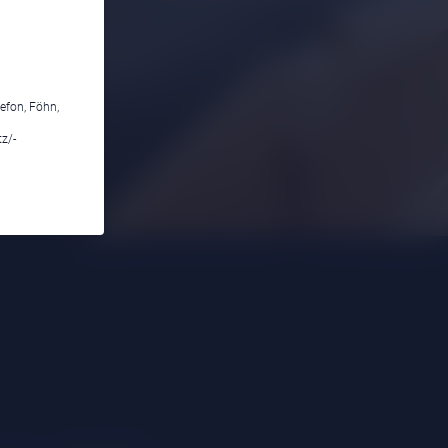
efon, Föhn,
z/-