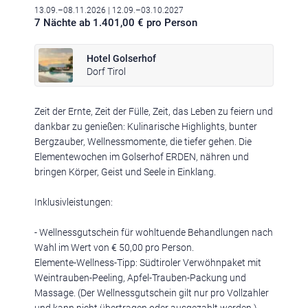
13.09.–08.11.2026
| 12.09.–03.10.2027
7 Nächte ab 1.401,00 € pro Person
Hotel Golserhof
Dorf Tirol
Klima
|
Anreise
|
Hotelklassifizierung
|
Feiertage
|
Trentino-Südtirol
Zeit der Ernte, Zeit der Fülle, Zeit, das Leben zu feiern und
dankbar zu genießen: Kulinarische Highlights, bunter
Bergzauber, Wellnessmomente, die tiefer gehen. Die
Elementewochen im Golserhof ERDEN, nähren und
bringen Körper, Geist und Seele in Einklang.
Impressum
|
Datenschutz
|
Datenschutz-Einstellungen
|
Inklusivleistungen:
Barrierefreiheit
|
Sitemap
|
Bildnachweis
- Wellnessgutschein für wohltuende Behandlungen nach
Wahl im Wert von € 50,00 pro Person.
Elemente-Wellness-Tipp: Südtiroler Verwöhnpaket mit
Weintrauben-Peeling, Apfel-Trauben-Packung und
Massage. (Der Wellnessgutschein gilt nur pro Vollzahler