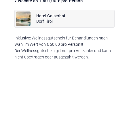
7 Nächte ab 1.401,00 € pro Person
Hotel Golserhof
Dorf Tirol
Inklusive: Wellnessgutschein für Behandlungen nach
Klima
|
Anreise
|
Hotelklassifizierung
|
Feiertage
|
Trentino-Südtirol
Wahl im Wert von € 50,00 pro Person!!!
Der Wellnessgutschein gilt nur pro Vollzahler und kann
nicht übertragen oder ausgezahlt werden.
Impressum
|
Datenschutz
|
Datenschutz-Einstellungen
|
Barrierefreiheit
|
Sitemap
|
Bildnachweis