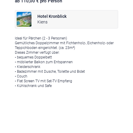
ab 110,00 € pro Person
Hotel Kronblick
Kiens
Ideal für Pärchen (2 - 3 Personen)
Klima
|
Anreise
|
Hotelklassifizierung
|
Feiertage
|
Trentino-Südtirol
Gemütliches Doppelzimmer mit Fichtenholz-, Eichenholz- oder
Teppichboden eingerichtet. (ca. 23m²)
Dieses Zimmer verfügt über:
• bequemes Doppelbett
• möblierter Balkon zum Entspannen
• Kleiderschrank
• Badezimmer mit Dusche, Toilette und Bidet
• Couch
Impressum
|
Datenschutz
|
Datenschutz-Einstellungen
|
• Flat Screen TV mit Sat-TV Empfang
• Kühlschrank und Safe
Barrierefreiheit
|
Sitemap
|
Bildnachweis