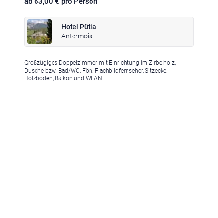
ab 63,00 € pro Person
Hotel Pütia
Antermoia
Großzügiges Doppelzimmer mit Einrichtung im Zirbelholz,
Klima
|
Anreise
|
Hotelklassifizierung
|
Feiertage
|
Trentino-Südtirol
Dusche bzw. Bad/WC, Fön, Flachbildfernseher, Sitzecke,
Holzboden, Balkon und WLAN
Impressum
|
Datenschutz
|
Datenschutz-Einstellungen
|
Barrierefreiheit
|
Sitemap
|
Bildnachweis