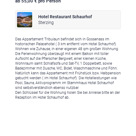
ab 55,00 € pro Person
Hotel Restaurant Schaurhof
Sterzing
Das Appartament Tribulaun befindet sich in Gossenass im
Klima
|
Anreise
|
Hotelklassifizierung
|
Feiertage
|
Trentino-Südtirol
historischen Palacehotel ( 3 km entfernt vom Hotel Schaurhof).
Wohnen wie Zuhause, in einer eigenen 48 qm großen Wohnung.
Die Ferienwohnung überzeugt mit einem Balkon mit toller
Aufsicht auf die Pflerscher Bergwelt, einer kleinen Küche,
Wohnraum samt Schlafsofa und Sat-TV, 1 Doppelbett, sowie
Badezimmer mit Dusche, WC, Bidet, Waschmaschine und Föhn.
Natürlich kann das Appartement mit Frühstück bzw. Halbpension
gebucht werden ( im Hotel Schaurhof). Die Hotelleistungen wie
Impressum
|
Datenschutz
|
Datenschutz-Einstellungen
|
Pool, Sauna, Aktivprogramm im Stammhaus Hotel Schaurhof
sind selbstverständlich ebenso nutzbar.
Barrierefreiheit
|
Sitemap
|
Bildnachweis
Den Schlüssel für die Wohnung holen Sie bei Anreise bitte an der
Rezeption im Hotel Schaurhof ab.