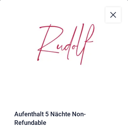
Klima
|
Anreise
|
Hotelklassifizierung
|
Feiertage
|
Trentino-Südtirol
Impressum
|
Datenschutz
|
Datenschutz-Einstellungen
|
Barrierefreiheit
|
Sitemap
|
Bildnachweis
Aufenthalt 5 Nächte Non-
Refundable