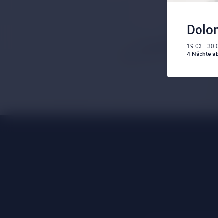
Dolom
19.03.–30.
4 Nächte ab