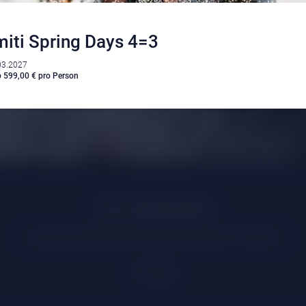
iti Spring Days 4=3
03.2027
 599,00 € pro Person
Klima
|
Anreise
|
Hotelklassifizierung
|
Feiertage
|
Trentino-Südtirol