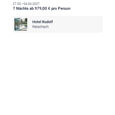
27.03.–04.04.2027
7 Nächte ab 979,00 € pro Person
Hotel Rudolf
Reischach
Klima
|
Anreise
|
Hotelklassifizierung
|
Feiertage
|
Trentino-Südtirol
Impressum
|
Datenschutz
|
Datenschutz-Einstellungen
|
Barrierefreiheit
|
Sitemap
|
Bildnachweis