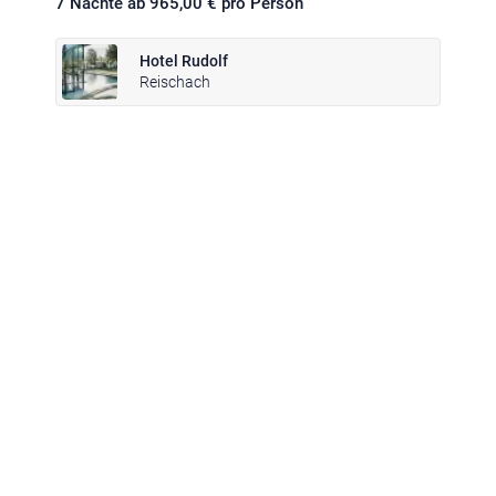
7 Nächte ab 965,00 € pro Person
Hotel Rudolf
Reischach
Klima
|
Anreise
|
Hotelklassifizierung
|
Feiertage
|
Trentino-Südtirol
Impressum
|
Datenschutz
|
Datenschutz-Einstellungen
|
Barrierefreiheit
|
Sitemap
|
Bildnachweis