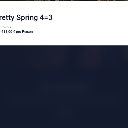
retty Spring 4=3
03.2027
 619,00 € pro Person
Klima
|
Anreise
|
Hotelklassifizierung
|
Feiertage
|
Trentino-Südtirol