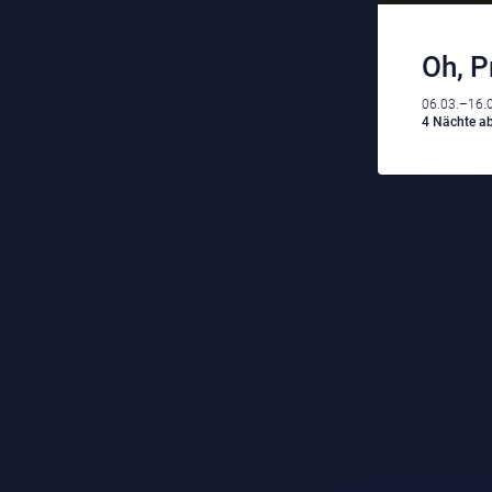
Oh, P
06.03.–16.
4 Nächte ab