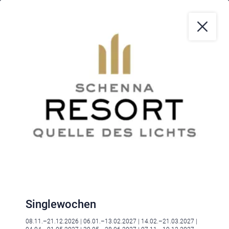
Klima
|
Anreise
|
Hotelklassifizierung
|
Feiertage
|
Trentino-Südtirol
Impressum
|
Datenschutz
|
Datenschutz-Einstellungen
|
Barrierefreiheit
|
Sitemap
|
Bildnachweis
Singlewochen
08.11.–21.12.2026
| 06.01.–13.02.2027
| 14.02.–21.03.2027
|