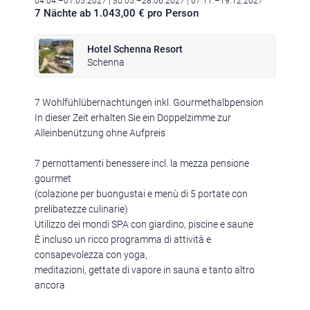
04.04.–01.05.2027
| 30.05.–28.06.2027
| 07.11.–19.12.2027
7 Nächte ab 1.043,00 € pro Person
Hotel Schenna Resort
Ferienregionen:
Schenna
Meran & Umgebung
,
Meran
,
Schenna
,
Lana
,
Dorf Tirol
,
Hafling
,
Naturns
,
Vinschgau
,
Schlanders
,
Sulden
,
Südtirols Süden
,
Bozen
,
7 Wohlfühlübernachtungen inkl. Gourmethalbpension
Ritten
,
Kalterer See
,
Pustertal & Kronplatz
,
Bruneck
,
Reischach
,
Gais
,
In dieser Zeit erhalten Sie ein Doppelzimme zur
Pfalzen
,
Ahrntal
,
Olang
,
Eisacktal & Wipptal
,
Brixen
,
Maransen
,
Klausen
,
Villnöss
,
Sterzing
,
Ratschings
,
Ridnaun
,
Dolomiten
,
Alleinbenützung ohne Aufpreis
Rosengarten & Latemar
,
Deutschnofen
,
Welschnofen
,
Obereggen
,
Seiser Alm
,
Kastelruth
,
Seis am Schlern
,
Völs am Schlern
,
Gröden
,
7 pernottamenti benessere incl. la mezza pensione
St. Christina
,
St. Ulrich
,
Wolkenstein
,
Alta Badia
,
Corvara
,
St. Vigil
,
gourmet
Drei Zinnen Dolomiten
,
Sexten
,
Innichen
,
Toblach
(colazione per buongustai e menù di 5 portate con
prelibatezze culinarie)
Utilizzo dei mondi SPA con giardino, piscine e saune
Urlaubsthemen:
È incluso un ricco programma di attività e
Romantische Hotels
,
Wellnesshotels
,
Familienhotels
,
Hundehotels
,
consapevolezza con yoga,
Golfhotels
,
Wanderhotels
,
Bikehotels
,
Motorradhotels
,
meditazioni, gettate di vapore in sauna e tanto altro
Gourmethotels
,
Hotels am See
,
Weinhotels
,
Skihotels
,
Medical
ancora
Wellness Hotels
,
Designhotels
,
Ferienwohnungen
,
Chalets
,
Luxushotels
,
Aparthotel
,
Sporthotels
,
Glamping
,
3 Sterne Hotels
,
4