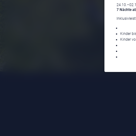
24.10.–02.
7 Nächte ab
Inklusivleis
Kinder bi
Kinder vo