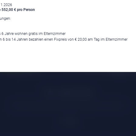
11.2026
 552,00 € pro Person
tungen:
s 6 Jahre wohnen gratis im Elternzimmer
n 6 bis 14 Jahren bezahlen einen Fixpreis von € 20,00 am Tag im Elternzimmer
Klima
|
Anreise
|
Hotelklassifizierung
|
Feiertage
|
Trentino-Südtirol