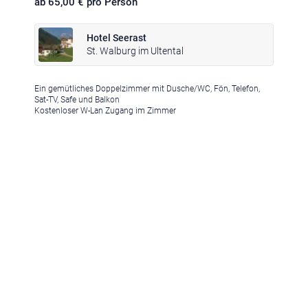
ab 65,00 € pro Person
Hotel Seerast
St. Walburg im Ultental
Ein gemütliches Doppelzimmer mit Dusche/WC, Fön, Telefon,
Klima
|
Anreise
|
Hotelklassifizierung
|
Feiertage
|
Trentino-Südtirol
Sat-TV, Safe und Balkon
Kostenloser W-Lan Zugang im Zimmer
Impressum
|
Datenschutz
|
Datenschutz-Einstellungen
|
Barrierefreiheit
|
Sitemap
|
Bildnachweis