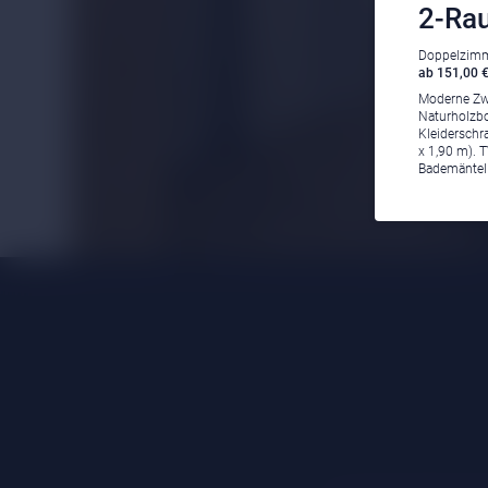
2-Rau
Doppelzimme
ab 151,00 €
Moderne Zwe
Naturholzb
Kleiderschr
x 1,90 m). 
Bademäntel 