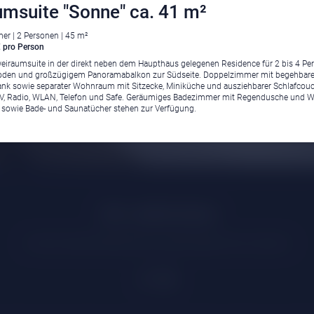
msuite "Sonne" ca. 41 m²
r | 2 Personen | 45 m²
 pro Person
iraumsuite in der direkt neben dem Haupthaus gelegenen Residence für 2 bis 4 Pe
oden und großzügigem Panoramabalkon zur Südseite. Doppelzimmer mit begehbar
ank sowie separater Wohnraum mit Sitzecke, Miniküche und ausziehbarer Schlafcouc
TV, Radio, WLAN, Telefon und Safe. Geräumiges Badezimmer mit Regendusche und 
sowie Bade- und Saunatücher stehen zur Verfügung.
Klima
|
Anreise
|
Hotelklassifizierung
|
Feiertage
|
Trentino-Südtirol