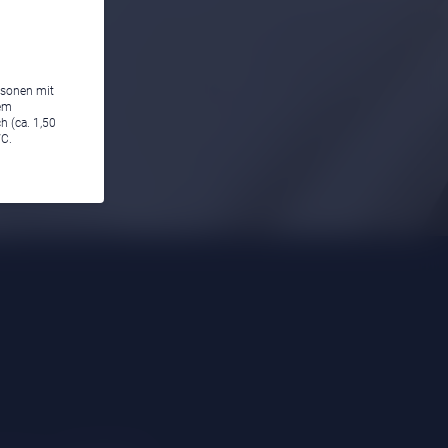
rsonen mit
em
h (ca. 1,50
WC.