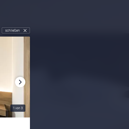
schließen
1
von
3