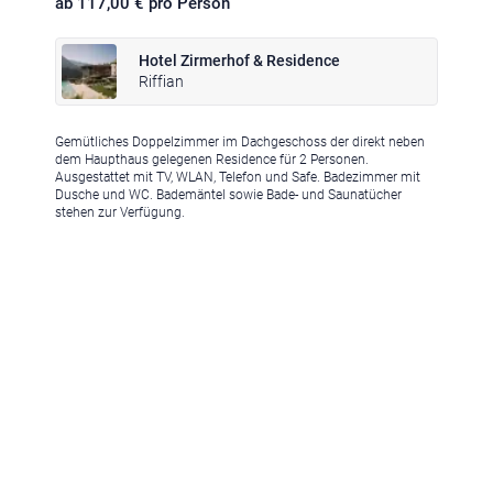
ab 117,00 € pro Person
Hotel Zirmerhof & Residence
Riffian
Gemütliches Doppelzimmer im Dachgeschoss der direkt neben
Klima
|
Anreise
|
Hotelklassifizierung
|
Feiertage
|
Trentino-Südtirol
dem Haupthaus gelegenen Residence für 2 Personen.
Ausgestattet mit TV, WLAN, Telefon und Safe. Badezimmer mit
Dusche und WC. Bademäntel sowie Bade- und Saunatücher
stehen zur Verfügung.
Impressum
|
Datenschutz
|
Datenschutz-Einstellungen
|
Barrierefreiheit
|
Sitemap
|
Bildnachweis